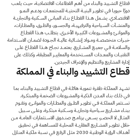
قطـاع التشـييد والبنـاء مـن أهـم القطاعـات الاقتصاديـة، حيـث يلعـب
دورًا حيويـا فـي تطويــر البنيــة التحتيــة للمجتمعــات ودعــم النمــو
الاقتصــادي. يشــمل هــذا القطــاع بنــاء المبانــي الســكنية والتجاريــة
والمنشــآت الســياحية والترفيهيــة، والجســور، والطــرق، والمطــارات،
والموانــئ والمشــروعات الكبيــرة الأخــرى. يتطلــب هــذا القطــاع
خبــرات متخصصــة ومــواد إنشــائية عاليــة الجــودة لضمــان الاســتدامة
والسلامــة فــي جميــع المشــاريع. يعتمــد نجــاح هــذا القطــاع علــى
التقنيــات والمعــدات المســتخدمة والمعاييــر المطبقة، وكذلك على
إدارة المشاريع والتنظيم والإشراف الجيدين.
قطاع التشييد والبناء في المملكة
تشـهد المملكـة طفـرة تنمويـة هائلـة فـي قطـاع التشـييد والبنـاء، بمـا
فـي ذلـك بنـاء المـدن الذكيـة والمشـروعات الضخمـة والمبتكــرة.
تســتثمر المملكــة فــي تطويــر الطــرق والمطــارات والموانــئ، وتقــوم
ببنــاء مشــاريع ســياحية وتجاريــة وســكنية مبتكــرة، وعلــى ســبيل
المثــال لا الحصــر، يســعى برنامــج صنــدوق الاســتثمارات العامــة مــن
خلال تطويــر المشــاريع العقاريــة المحليـة للمسـاهمة فـي تحقيـق
أهـداف الرؤيـة الوطنيـة 2030 مثـل الرفـع فـي نسـبة ملكيـة المنـازل