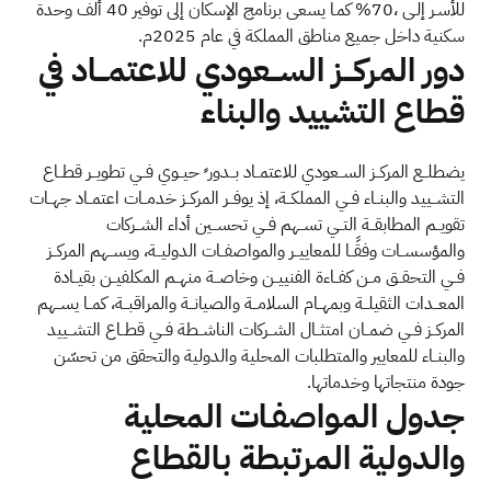
للأسـر إلـى ،70% كمـا يسعى برنامج الإسكان إلى توفير 40 ألف وحدة
سكنية داخل جميع مناطق المملكة في عام 2025م.
دور المركـــز الســـعودي للاعتمـــاد في
قطاع التشييد والبناء
ﻳﻀﻄﻠــﻊ اﻟﻤﺮﻛــﺰ اﻟﺴــﻌﻮدي ﻟﻼﻋﺘﻤــﺎد ﺑــﺪور ٍ ﺣﻴــﻮي ﻓــﻲ ﺗﻄﻮﻳــﺮ ﻗﻄــﺎع
اﻟﺘﺸــﻴﻴﺪ واﻟﺒﻨــﺎء ﻓــﻲ اﻟﻤﻤﻠﻜــﺔ، إذ ﻳﻮﻓــﺮ اﻟﻤﺮﻛــﺰ ﺧﺪﻣــﺎت اﻋﺘﻤــﺎد ﺟﻬــﺎت
ﺗﻘﻮﻳــﻢ اﻟﻤﻄﺎﺑﻘــﺔ اﻟﺘــﻲ ﺗﺴــﻬﻢ ﻓــﻲ ﺗﺤﺴــﻴﻦ أداء اﻟﺸــﺮﻛﺎت
واﻟﻤﺆﺳﺴــﺎت وﻓﻘًــﺎ ﻟﻠﻤﻌﺎﻳﻴــﺮ واﻟﻤﻮاﺻﻔــﺎت اﻟﺪوﻟﻴــﺔ، وﻳﺴــﻬﻢ اﻟﻤﺮﻛــﺰ
ﻓــﻲ اﻟﺘﺤﻘــﻖ ﻣــﻦ ﻛﻔــﺎءة اﻟﻔﻨﻴﻴــﻦ وﺧﺎﺻــﺔ ﻣﻨﻬــﻢ اﻟﻤﻜﻠﻔﻴــﻦ ﺑﻘﻴــﺎدة
اﻟﻤﻌــﺪات اﻟﺜﻘﻴﻠــﺔ وﺑﻤﻬــﺎم اﻟﺴﻼﻣــﺔ واﻟﺼﻴﺎﻧــﺔ واﻟﻤﺮاﻗﺒــﺔ، ﻛﻤــﺎ ﻳﺴــﻬﻢ
اﻟﻤﺮﻛــﺰ ﻓــﻲ ﺿﻤــﺎن اﻣﺘﺜــﺎل اﻟﺸــﺮﻛﺎت اﻟﻨﺎﺷــﻄﺔ ﻓــﻲ ﻗﻄــﺎع اﻟﺘﺸــﻴﻴﺪ
واﻟﺒﻨــﺎء ﻟﻠﻤﻌﺎﻳﻴﺮ واﻟﻤﺘﻄﻠﺒﺎت اﻟﻤﺤﻠﻴﺔ واﻟﺪوﻟﻴﺔ واﻟﺘﺤﻘﻖ ﻣﻦ ﺗﺤﺴّﻦ
ﺟﻮدة ﻣﻨﺘﺠﺎﺗﻬﺎ وﺧﺪﻣﺎﺗﻬﺎ.
جدول المواصفـات المحلية
والدولية المرتبطة بالقطاع