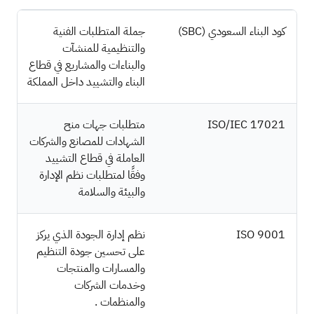
ﻛﻮد اﻟﺒﻨﺎء اﻟﺴﻌﻮدي (SBC)
ﺟﻤﻠﺔ اﻟﻤﺘﻄﻠﺒﺎت اﻟﻔﻨﻴﺔ
واﻟﺘﻨﻈﻴﻤﻴﺔ ﻟﻠﻤﻨﺸﺂت
واﻟﺒﻨﺎءات واﻟﻤﺸﺎرﻳﻊ ﻓﻲ ﻗﻄﺎع
اﻟﺒﻨﺎء واﻟﺘﺸﻴﻴﺪ داﺧﻞ اﻟﻤﻤﻠﻜﺔ
ISO/IEC 17021
ﻣﺘﻄﻠﺒﺎت ﺟﻬﺎت ﻣﻨﺢ
اﻟﺸﻬﺎدات ﻟﻠﻤﺼﺎﻧﻊ واﻟﺸﺮﻛﺎت
اﻟﻌﺎﻣﻠﺔ ﻓﻲ ﻗﻄﺎع اﻟﺘﺸﻴﻴﺪ
وﻓﻘًﺎ ﻟﻤﺘﻄﻠﺒﺎت ﻧﻈﻢ اﻹدارة
واﻟﺒﻴﺌﺔ واﻟﺴﻼﻣﺔ
ISO 9001
ﻧﻈﻢ إدارة اﻟﺠﻮدة اﻟﺬي ﻳﺮﻛﺰ
ﻋﻠﻰ ﺗﺤﺴﻴﻦ ﺟﻮدة اﻟﺘﻨﻈﻴﻢ
واﻟﻤﺴﺎرات واﻟﻤﻨﺘﺠﺎت
وﺧﺪﻣﺎت اﻟﺸﺮﻛﺎت
واﻟﻤﻨﻈﻤﺎت .