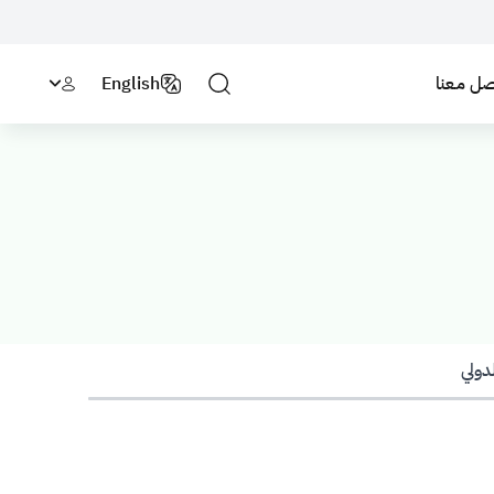
صل مـعنا
English
لدولي